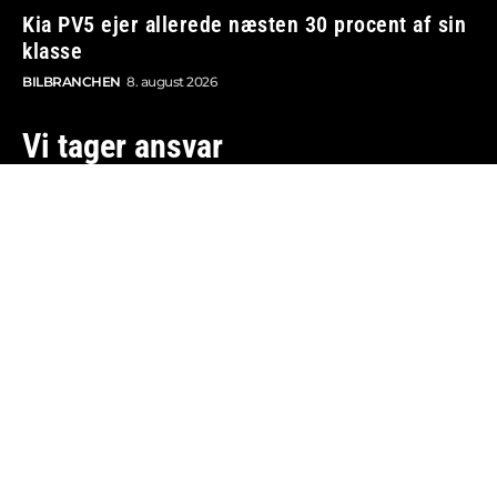
Kia PV5 ejer allerede næsten 30 procent af sin
klasse
BILBRANCHEN
8. august 2026
Vi tager ansvar
Boosted.dk er tilmeldt Pressenævnet og er dermed
omfattet af medieansvarsloven.
Besøg også:
Auto Show
Billig bilforsikring
Alle bilnyheder