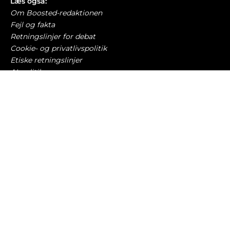
Læs også:
Om Boosted-redaktionen
Fejl og fakta
Retningslinjer for debat
Cookie- og privatlivspolitik
Etiske retningslinjer
AI-politik
Har du læst?
Kinesiske bilmærker bider sig fast i Danmark –
nu kommer endnu en billig elbil
NYE BILER
10. august 2026
Grønt hykleri? Enhedslisten vil tillade
dieselbusser at køre igen
TRAFIK OG LOVGIVNING
10. august 2026
Motorcykelmærke genopstår efter konkurs med
gæld på 5,3 millioner kr.