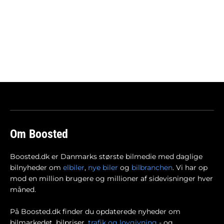
Om Boosted
Boosted.dk er Danmarks største bilmedie med daglige
bilnyheder om
elbiler
,
nye biler
og
bilbranchen
. Vi har op
mod en million brugere og millioner af sidevisninger hver
måned.
På Boosted.dk finder du opdaterede nyheder om
bilmarkedet, bilpriser,
trafik og lovgivning
- og