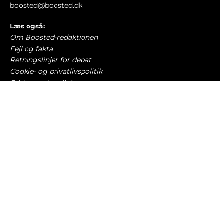
boosted@boosted.dk
Læs også:
Om Boosted-redaktionen
Fejl og fakta
Retningslinjer for debat
Cookie- og privatlivspolitik
Etiske retningslinjer
AI-politik
Har du læst?
20-årig mand til firmafest sigtet for at smadre
hele autoværnet
TRAFIK OG LOVGIVNING
7. august 2026
Batterier til nye elbiler er næsten umulige at
genbruge
ELBILER OG OPLADNING
7. august 2026