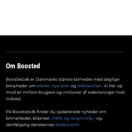
Om Boosted
Boosted.dk er Danmarks største bilmedie med daglige
bilnyheder om
elbiler
,
nye biler
og
bilbranchen
. Vi har op
mod en million brugere og millioner af sidevisninger hver
måned.
På Boosted.dk finder du opdaterede nyheder om
bilmarkedet, bilpriser,
trafik og lovgivning
- og
selvfølgelig danskernes
biløkonomi
.