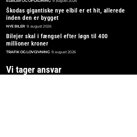
ELBILER OG OPLADNING
9. august 2026
Škodas gigantiske nye elbil er et hit, allerede
inden den er bygget
NYE BILER
9. august 2026
Bilejer skal i fængsel efter løgn til 400
millioner kroner
TRAFIK OG LOVGIVNING
9. august 2026
Vi tager ansvar
Boosted.dk er tilmeldt Pressenævnet og er dermed
omfattet af medieansvarsloven.