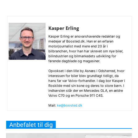
Kasper Erling
Kasper Erling er ansvarshavende redaktør og
medejer af Boosted.dk. Han er en erfaren
motorjournalist med mere end 20 år i
bilbranchen, hvor han har skrevet om nye biler,
bilindustrien og bilmarkedets udvikling for
førende dagblade og magasiner.
Opvokset i den lille by Asnæs i Odsherred, hvor
interessen for biler blev grundlagt tidligt, da
hans far var Volvo-forhandler. I dag bor Kasper i
Roskilde med sin kone og deres to store børn. I
indkørslen står der en Mercedes GLA, en ældre
Volvo C70 og en Porsche 911 C4S.
Mail:
ke@boosted.dk