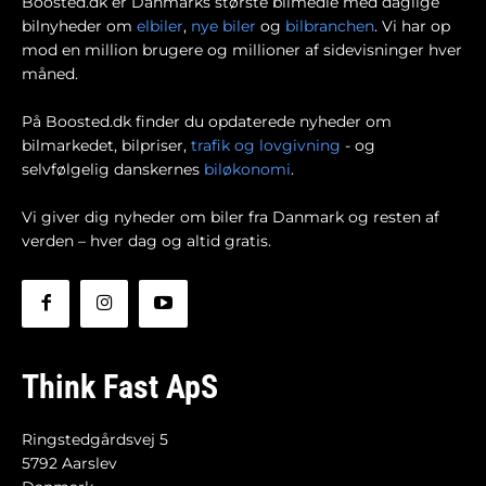
Boosted.dk er Danmarks største bilmedie med daglige
bilnyheder om
elbiler
,
nye biler
og
bilbranchen
. Vi har op
mod en million brugere og millioner af sidevisninger hver
måned.
På Boosted.dk finder du opdaterede nyheder om
bilmarkedet, bilpriser,
trafik og lovgivning
- og
selvfølgelig danskernes
biløkonomi
.
Vi giver dig nyheder om biler fra Danmark og resten af
verden – hver dag og altid gratis.
Think Fast ApS
Ringstedgårdsvej 5
5792 Aarslev