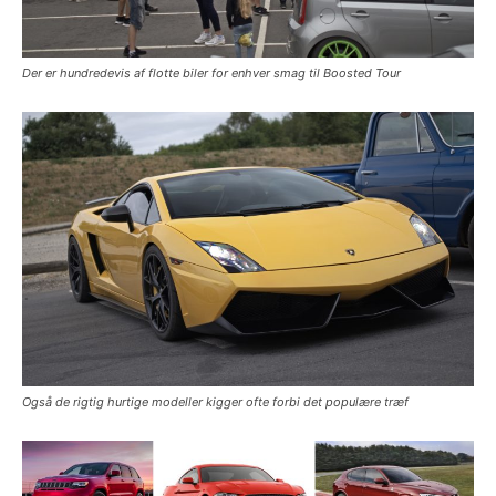
Der er hundredevis af flotte biler for enhver smag til Boosted Tour
Også de rigtig hurtige modeller kigger ofte forbi det populære træf