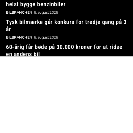
helst bygge benzinbiler
BILBRANCHEN
6. august 2026
Tysk bilmærke går konkurs for tredje gang på 3
år
BILBRANCHEN
6. august 2026
60-årig får bøde på 30.000 kroner for at ridse
en andens bil
TRAFIK OG LOVGIVNING
6. august 2026
Vi tager ansvar
Boosted.dk er tilmeldt Pressenævnet og er dermed