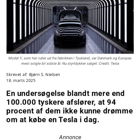
Model Y, som her ruller ud fra fabrikken i Tyskland, var Danmark og Europas
mest solgte bil sidste år. Nu styrtdykker salget. Credit: Tesla
Skrevet af:
Bjørn S. Nielsen
18. marts 2025
En undersøgelse blandt mere end
100.000 tyskere afslører, at 94
procent af dem ikke kunne drømme
om at købe en Tesla i dag.
Annonce