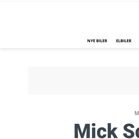
NYE BILER
ELBILER
M
Mick S