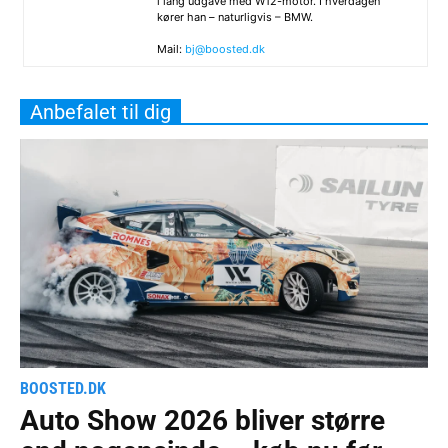
i lang udgave med W12-motor. I hverdagen
kører han – naturligvis – BMW.
Mail:
bj@boosted.dk