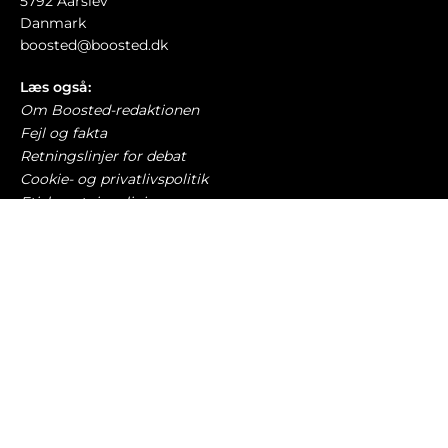
5792 Aarslev
Danmark
boosted@boosted.dk
Læs også:
Om Boosted-redaktionen
Fejl og fakta
Retningslinjer for debat
Cookie- og privatlivspolitik
Etiske retningslinjer
AI-politik
Har du læst?
Audi Nuvolari sætter spøjs ‘hastighedsrekord’
NYE BILER
8. august 2026
Kinamærke hævder at brugte elbiler bliver
dyrere – stiger 37.000 kr.
BILØKONOMI
8. august 2026