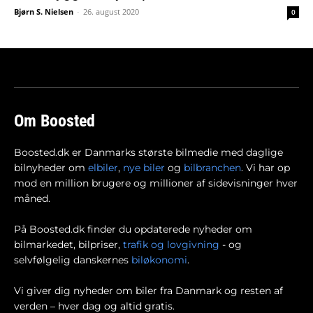
Bjørn S. Nielsen
-
26. august 2020
0
Om Boosted
Boosted.dk er Danmarks største bilmedie med daglige
bilnyheder om
elbiler
,
nye biler
og
bilbranchen
. Vi har op
mod en million brugere og millioner af sidevisninger hver
måned.
På Boosted.dk finder du opdaterede nyheder om
bilmarkedet, bilpriser,
trafik og lovgivning
- og
selvfølgelig danskernes
biløkonomi
.
Vi giver dig nyheder om biler fra Danmark og resten af
verden – hver dag og altid gratis.