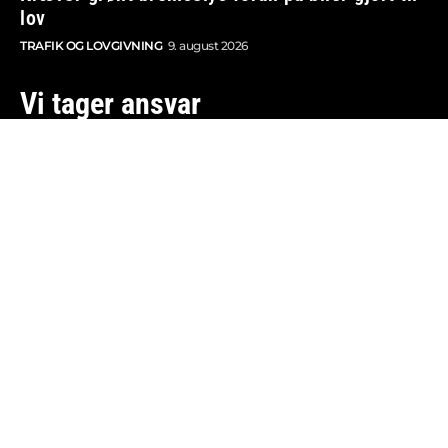
lov
TRAFIK OG LOVGIVNING
9. august 2026
Vi tager ansvar
Boosted.dk er tilmeldt Pressenævnet og er dermed
omfattet af medieansvarsloven.
Besøg også:
Auto Show
Billig bilforsikring
Alle bilnyheder