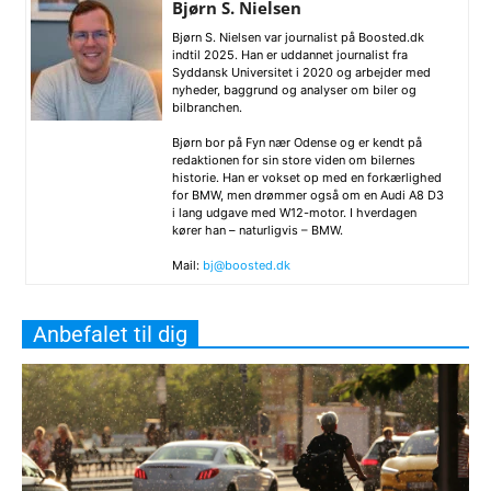
Bjørn S. Nielsen
Bjørn S. Nielsen var journalist på Boosted.dk
indtil 2025. Han er uddannet journalist fra
Syddansk Universitet i 2020 og arbejder med
nyheder, baggrund og analyser om biler og
bilbranchen.
Bjørn bor på Fyn nær Odense og er kendt på
redaktionen for sin store viden om bilernes
historie. Han er vokset op med en forkærlighed
for BMW, men drømmer også om en Audi A8 D3
i lang udgave med W12-motor. I hverdagen
kører han – naturligvis – BMW.
Mail:
bj@boosted.dk