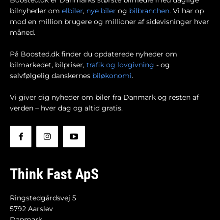
Boosted.dk er Danmarks største bilmedie med daglige
bilnyheder om
elbiler
,
nye biler
og
bilbranchen
. Vi har op
mod en million brugere og millioner af sidevisninger hver
måned.
På Boosted.dk finder du opdaterede nyheder om
bilmarkedet, bilpriser,
trafik og lovgivning
- og
selvfølgelig danskernes
biløkonomi
.
Vi giver dig nyheder om biler fra Danmark og resten af
verden – hver dag og altid gratis.
Think Fast ApS
Ringstedgårdsvej 5
5792 Aarslev
Danmark