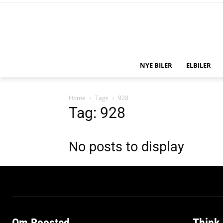
NYE BILER
ELBILER
Home
Tags
928
Tag: 928
No posts to display