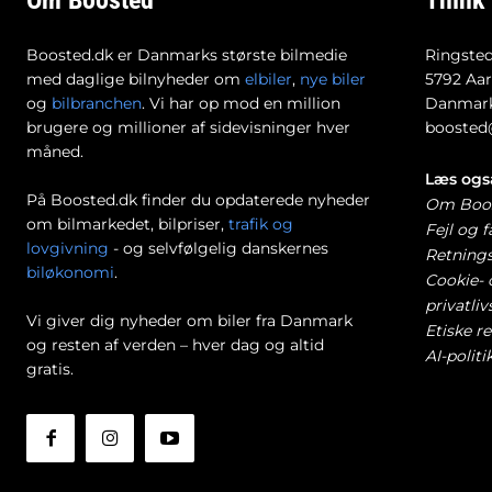
Om Boosted
Think
Boosted.dk er Danmarks største bilmedie
Ringsted
med daglige bilnyheder om
elbiler
,
nye biler
5792 Aar
og
bilbranchen
. Vi har op mod en million
Danmar
brugere og millioner af sidevisninger hver
boosted
måned.
Læs ogs
På Boosted.dk finder du opdaterede nyheder
Om Boos
om bilmarkedet, bilpriser,
trafik og
Fejl og f
lovgivning
- og selvfølgelig danskernes
Retnings
biløkonomi
.
Cookie- 
privatliv
Vi giver dig nyheder om biler fra Danmark
Etiske re
og resten af verden – hver dag og altid
AI-politi
gratis.