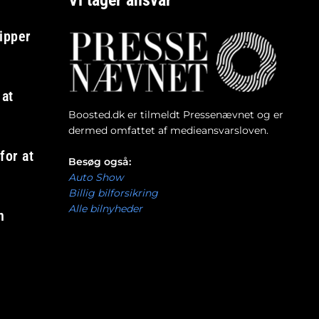
Vi tager ansvar
ipper
e
 at
Boosted.dk er tilmeldt Pressenævnet og er
dermed omfattet af medieansvarsloven.
for at
Besøg også:
Auto Show
Billig bilforsikring
Alle bilnyheder
n