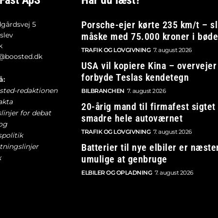
 Fast ApS
Har du læst?
Porsche-ejer kørte 235 km/t – sl
gårdsvej 5
slev
måske med 75.000 kroner i bød
k
TRAFIK OG LOVGIVNING
7. august 2026
@boosted.dk
USA vil kopiere Kina – overvejer
forbyde Teslas kendetegn
å:
ted-redaktionen
BILBRANCHEN
7. august 2026
akta
20-årig mand til firmafest sigtet 
linjer for debat
smadre hele autoværnet
og
TRAFIK OG LOVGIVNING
7. august 2026
spolitik
Batterier til nye elbiler er næste
tningslinjer
k
umulige at genbruge
ELBILER OG OPLADNING
7. august 2026