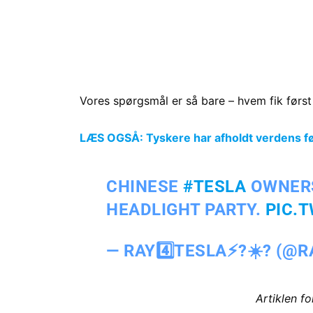
Vores spørgsmål er så bare – hvem fik først 
LÆS OGSÅ: Tyskere har afholdt verdens før
CHINESE
#TESLA
OWNERS
HEADLIGHT PARTY.
PIC.
— RAY4️⃣TESLA⚡️?☀️? (@
Artiklen f