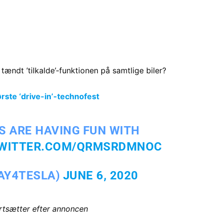
tændt ’tilkalde’-funktionen på samtlige biler?
ste ‘drive-in’-technofest
 ARE HAVING FUN WITH
TWITTER.COM/QRMSRDMNOC
RAY4TESLA)
JUNE 6, 2020
ortsætter efter annoncen