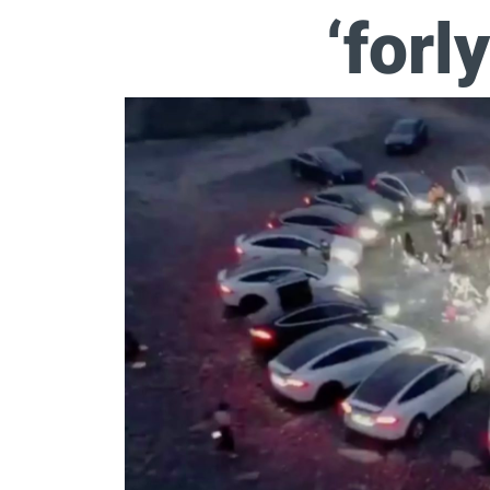
‘forl