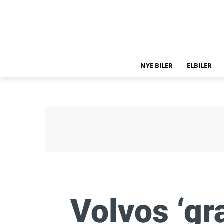
NYE BILER
ELBILER
Volvos ‘gr