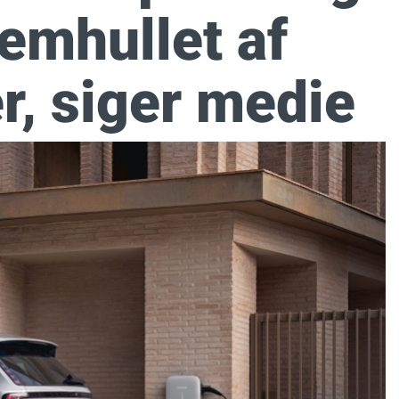
emhullet af
r, siger medie