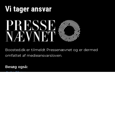
Vi tager ansvar
Boosted.dk er tilmeldt Pressenævnet og er dermed
omfattet af medieansvarsloven.
Besøg også:
Auto Show
Billig bilforsikring
Alle bilnyheder
© 2013-2026 Copyright - Boosted.dk - Think Fast ApS -
Ansvarshavende redaktør: Kasper Erling -
ke@boosted.dk