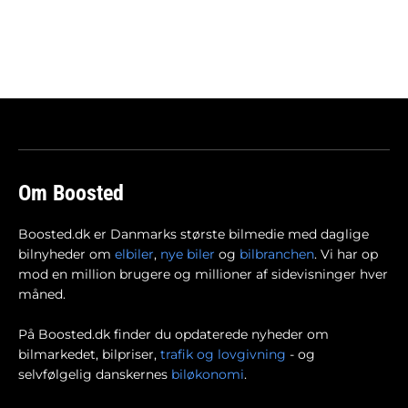
Om Boosted
Boosted.dk er Danmarks største bilmedie med daglige
bilnyheder om
elbiler
,
nye biler
og
bilbranchen
. Vi har op
mod en million brugere og millioner af sidevisninger hver
måned.
På Boosted.dk finder du opdaterede nyheder om
bilmarkedet, bilpriser,
trafik og lovgivning
- og
selvfølgelig danskernes
biløkonomi
.