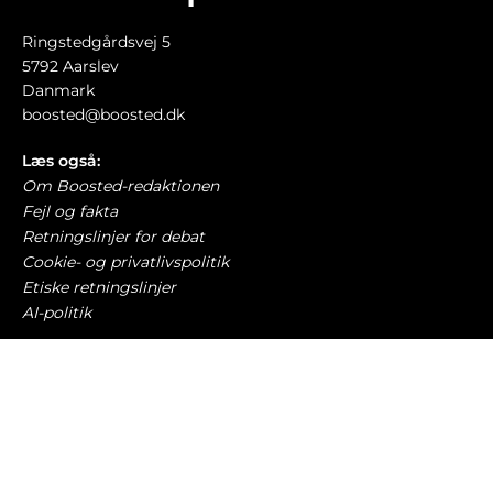
Ringstedgårdsvej 5
5792 Aarslev
Danmark
boosted@boosted.dk
Læs også:
Om Boosted-redaktionen
Fejl og fakta
Retningslinjer for debat
Cookie- og privatlivspolitik
Etiske retningslinjer
AI-politik
Har du læst?
Kræver grønt bremselys foran på biler gjort til
lov
TRAFIK OG LOVGIVNING
9. august 2026