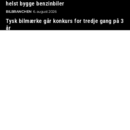
helst bygge benzinbiler
BILBRANCHEN
6. august 2026
Tysk bilmærke går konkurs for tredje gang på 3
år
BILBRANCHEN
6. august 2026
Vi tager ansvar
Boosted.dk er tilmeldt Pressenævnet og er dermed
omfattet af medieansvarsloven.
Besøg også:
Auto Show