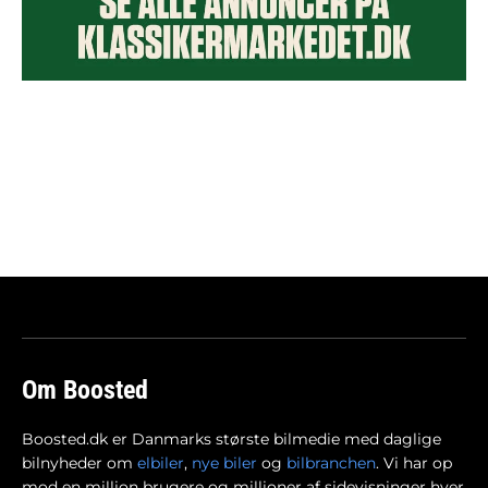
Om Boosted
Boosted.dk er Danmarks største bilmedie med daglige
bilnyheder om
elbiler
,
nye biler
og
bilbranchen
. Vi har op
mod en million brugere og millioner af sidevisninger hver