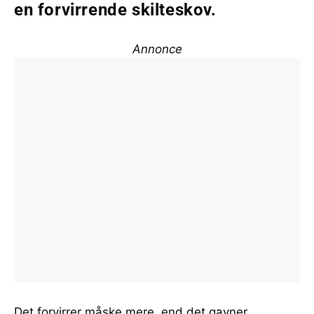
en forvirrende skilteskov.
Annonce
Det forvirrer måske mere, end det gavner.