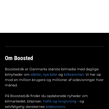
Om Boosted
Boosted.dk er Danmarks største bilmedie med daglige
bilnyheder om
elbiler
,
nye biler
og
bilbranchen
. Vi har op
mod en million brugere og millioner af sidevisninger hver
måned.
På Boosted.dk finder du opdaterede nyheder om
bilmarkedet, bilpriser,
trafik og lovgivning
- og
selvfølgelig danskernes
biløkonomi
.