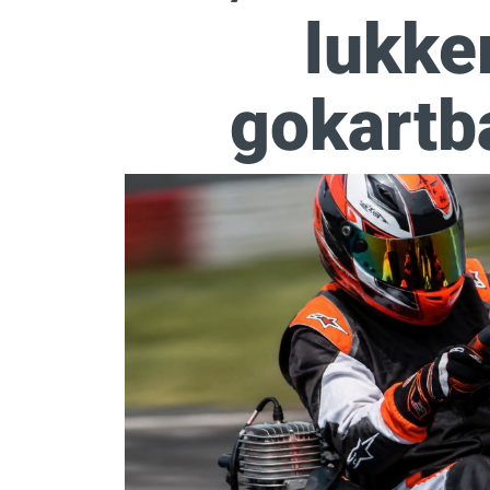
lukke
gokartba