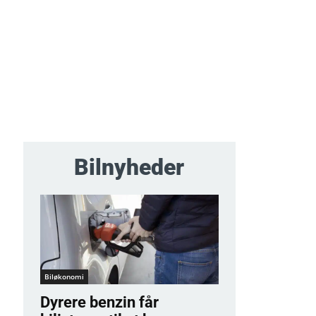
Bilnyheder
Biløkonomi
Dyrere benzin får