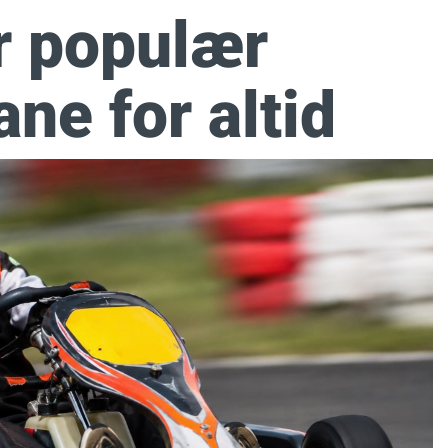
r populær
ne for altid