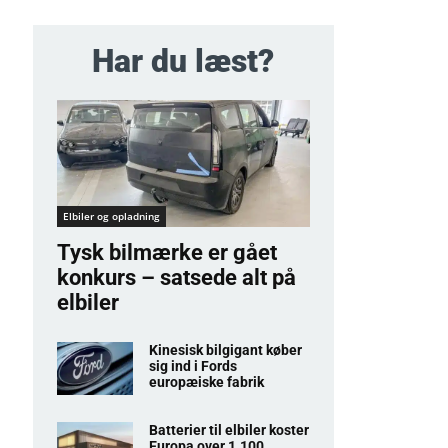
Har du læst?
Elbiler og opladning
Tysk bilmærke er gået
konkurs – satsede alt på
elbiler
Kinesisk bilgigant køber
sig ind i Fords
europæiske fabrik
Batterier til elbiler koster
Europa over 1.100