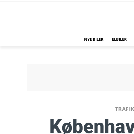
NYE BILER
ELBILER
TRAFI
Københa