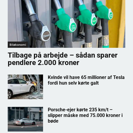
Biløkonomi
Tilbage på arbejde – sådan sparer
pendlere 2.000 kroner
Kvinde vil have 65 millioner af Tesla
fordi hun selv kørte galt
Porsche-ejer kørte 235 km/t –
slipper måske med 75.000 kroner i
bøde