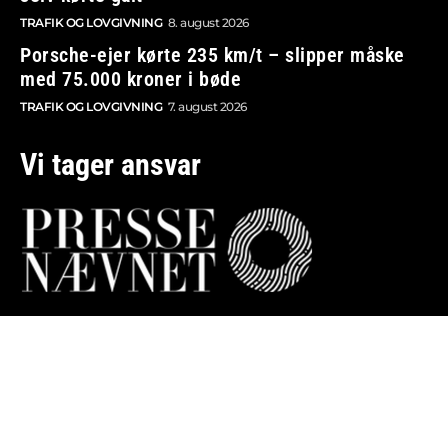
TRAFIK OG LOVGIVNING
8. august 2026
Porsche-ejer kørte 235 km/t – slipper måske
med 75.000 kroner i bøde
TRAFIK OG LOVGIVNING
7. august 2026
Vi tager ansvar
Boosted.dk er tilmeldt Pressenævnet og er dermed
omfattet af medieansvarsloven.
Besøg også:
Auto Show
Billig bilforsikring