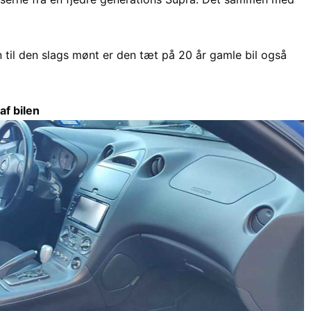
n til den slags mønt er den tæt på 20 år gamle bil også
af bilen