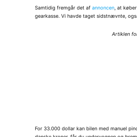
Samtidig fremgår det af
annoncen
, at købe
gearkasse. Vi havde taget sidstnævnte, også
Artiklen f
For 33.000 dollar kan bilen med manuel pin
danske kroner, får du undervognen og brem