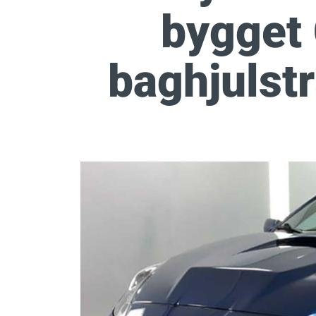
bygget
baghjulst