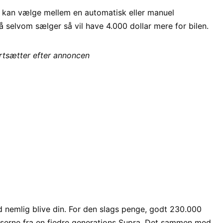
r kan vælge mellem en automatisk eller manuel
 selvom sælger så vil have 4.000 dollar mere for bilen.
ortsætter efter annoncen
d nemlig blive din. For den slags penge, godt 230.000
serne fra en fjedre generations Supra. Det sammen med