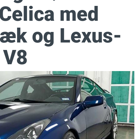
 Celica med
ræk og Lexus-
V8