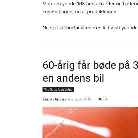
Motoren ydede 163 hestekræfter og batterie
kommet noget ud af produktionen.
Nu skal alt bortauktioneres til højstbydend
60-årig får bøde på 3
en andens bil
Trafik og lovgivning
Kasper Erling
-
6. august 2026
0