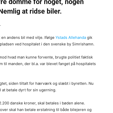
 dyre domme for noget, nogen
Nemlig at ridse biler.
.
 en andens bil med vilje. Ifølge
Ystads Allehanda
gik
ladsen ved hospitalet i den svenske by Simrishamn.
 mod hvad man kunne forvente, brugte politiet faktisk
m til manden, der bl.a. var blevet fanget på hospitalets
gtet, siden tiltalt for hærværk og slæbt i byretten. Nu
at betale dyrt for sin ugerning.
2.200 danske kroner, skal betales i bøden alene.
over skal han betale erstatning til både bilejeren og