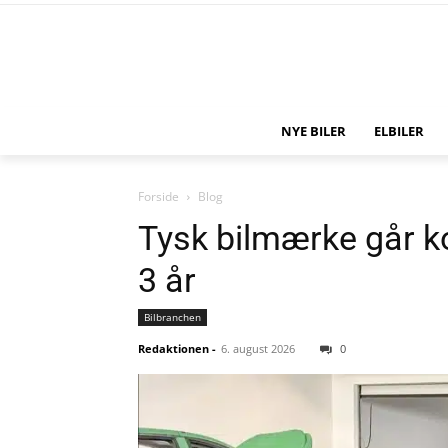
NYE BILER
ELBILER
Forside
Blog
Tysk bilmærke går ko
3 år
Bilbranchen
Redaktionen
-
6. august 2026
0