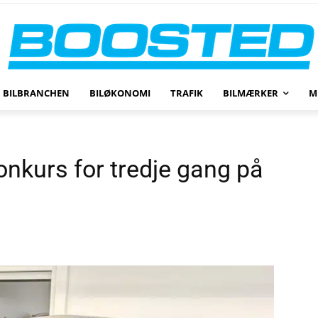
BILBRANCHEN
BILØKONOMI
TRAFIK
BILMÆRKER
M
nkurs for tredje gang på