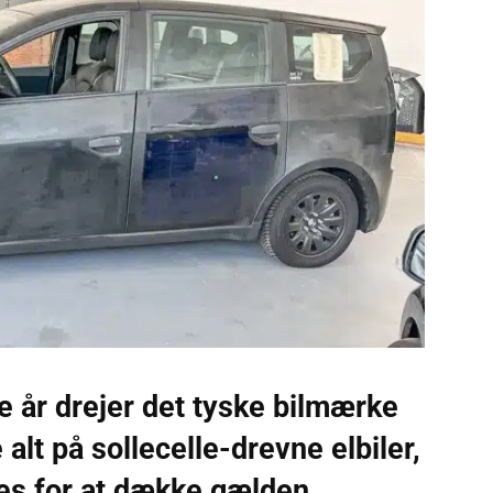
re år drejer det tyske bilmærke
alt på sollecelle-drevne elbiler,
ges for at dække gælden.