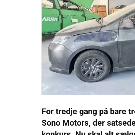
For tredje gang på bare t
Sono Motors, der satsede 
konkurs. Nu skal alt sæl