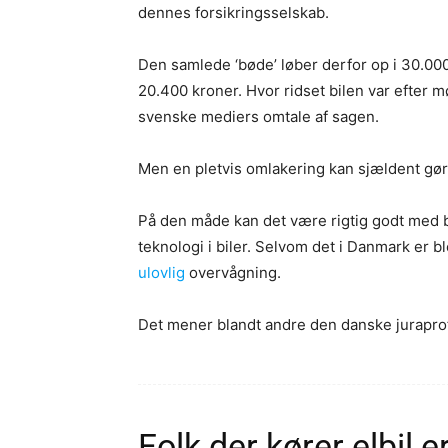
dennes forsikringsselskab.
Den samlede ‘bøde’ løber derfor op i 30.000
20.400 kroner. Hvor ridset bilen var efter 
svenske mediers omtale af sagen.
Men en pletvis omlakering kan sjældent gøre
På den måde kan det være rigtig godt med b
teknologi i biler. Selvom det i Danmark er bl
ulovlig
overvågning.
Det mener blandt andre den danske jurapr
Folk der kører elbil e