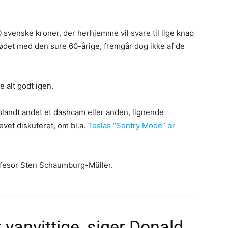
 svenske kroner, der herhjemme vil svare til lige knap
mødet med den sure 60-årige, fremgår dog ikke af de
 alt godt igen.
landt andet et dashcam eller anden, lignende
evet diskuteret, om bl.a.
Teslas “Sentry Mode” er
ofesor Sten Schaumburg-Müller.
r vanvittige, siger Donald