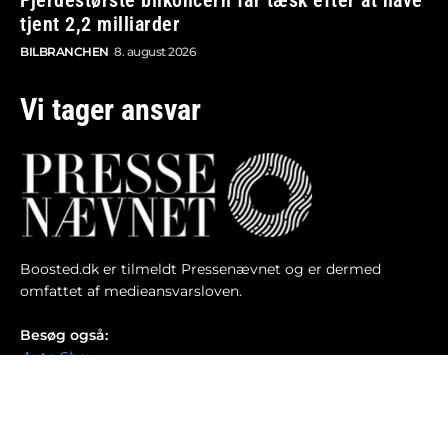
Fjerdestørste bilkoncern får tæsk efter at have
tjent 2,2 milliarder
BILBRANCHEN
8. august 2026
Vi tager ansvar
Boosted.dk er tilmeldt Pressenævnet og er dermed
omfattet af medieansvarsloven.
Besøg også:
Auto Show
Billig bilforsikring
Alle bilnyheder