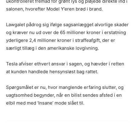
ukontrolleret fremad for grønt lys og pløjede direkte ind i
salonen, hvorefter Model Y’eren brød i brand.
Lawgalet pådrog sig ifølge sagsanlægget alvorlige skader
og kræver nu ud over de 65 millioner kroner i erstatning
yderligere 2,4 millioner kroner i straffeafgift, der er
særligt tillæg i den amerikanske lovgivning.
Tesla afviser ethvert ansvar i sagen, og hævder i retten
at kunden handlede hensynsløst bag rattet.
Spørgsmålet er nu, hvor manglende erfaring slutter, og
uagtsomhed begynder, når en bilist sendes afsted i en
elbil med med ‘Insane’ mode slået til.