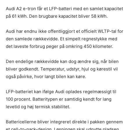
Audi A2 e-tron får et LFP-batteri med en samlet kapacitet
på 61 kWh. Den brugbare kapacitet bliver 58 kWh.
Audi har endnu ikke offentliggjort et officielt WLTP-tal for
den samlede rækkevidde. Et simpelt regnestykke med
det laveste forbrug peger på omkring 450 kilometer.
Den endelige rækkevidde kan dog ændre sig, når bilen
bliver godkendt. Temperatur, udstyr, hjul og kørestil vil
også påvirke, hvor langt bilen kan køre.
LFP-batteriet kan ifølge Audi oplades regelmæssigt til
100 procent. Batteritypen er samtidig kendt for lang
levetid og høj termisk stabilitet.
Battericellerne bliver integreret direkte i pakken gennem
et cell-to-pack-design. Løsningen skal udnytte pladsen