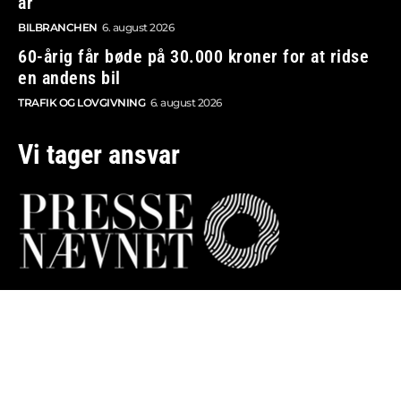
år
BILBRANCHEN
6. august 2026
60-årig får bøde på 30.000 kroner for at ridse
en andens bil
TRAFIK OG LOVGIVNING
6. august 2026
Vi tager ansvar
Boosted.dk er tilmeldt Pressenævnet og er dermed
omfattet af medieansvarsloven.
Besøg også:
Auto Show
Billig bilforsikring