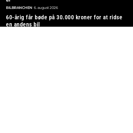
BILBRANCHEN
6. august 2026
60-årig får bøde på 30.000 kroner for at ridse
en andens bil
TRAFIK OG LOVGIVNING
6. august 2026
Vi tager ansvar
Boosted.dk er tilmeldt Pressenævnet og er dermed
omfattet af medieansvarsloven.
Besøg også:
Auto Show
Billig bilforsikring