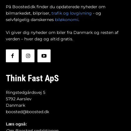
På Boosted.dk finder du opdaterede nyheder om
bilmarkedet, bilpriser,
trafik og lovgivning
- og
selvfølgelig danskernes
biløkonomi
.
Vi giver dig nyheder om biler fra Danmark og resten af
verden – hver dag og altid gratis.
Think Fast ApS
Ringstedgårdsvej 5
5792 Aarslev
Danmark
boosted@boosted.dk
Læs også:
Om Boosted-redaktionen