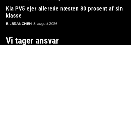
Kia PV5 ejer allerede næsten 30 procent af sin
klasse
BILBRANCHEN
8. august 2026
Vi tager ansvar
Boosted.dk er tilmeldt Pressenævnet og er dermed
omfattet af medieansvarsloven.
Besøg også:
Auto Show
Billig bilforsikring
Alle bilnyheder