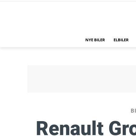
NYE BILER
ELBILER
B
Renault Gr