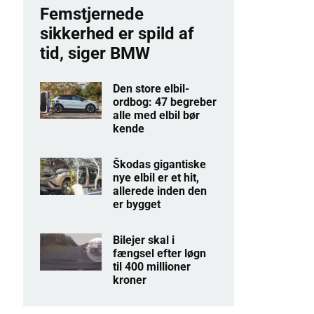
Femstjernede
sikkerhed er spild af
tid, siger BMW
Den store elbil-
ordbog: 47 begreber
alle med elbil bør
kende
Škodas gigantiske
nye elbil er et hit,
allerede inden den
er bygget
Bilejer skal i
fængsel efter løgn
til 400 millioner
kroner