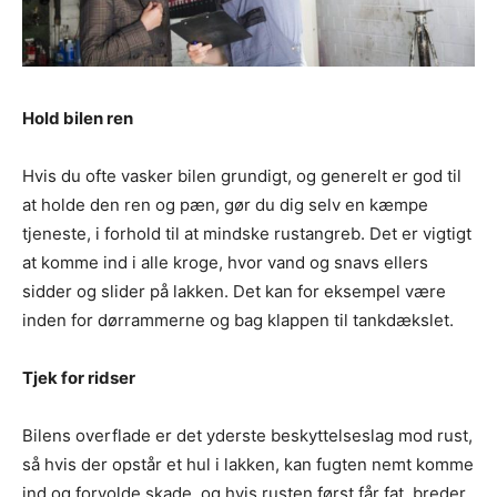
Hold bilen ren
Hvis du ofte vasker bilen grundigt, og generelt er god til
at holde den ren og pæn, gør du dig selv en kæmpe
tjeneste, i forhold til at mindske rustangreb. Det er vigtigt
at komme ind i alle kroge, hvor vand og snavs ellers
sidder og slider på lakken. Det kan for eksempel være
inden for dørrammerne og bag klappen til tankdækslet.
Tjek for ridser
Bilens overflade er det yderste beskyttelseslag mod rust,
så hvis der opstår et hul i lakken, kan fugten nemt komme
ind og forvolde skade, og hvis rusten først får fat, breder