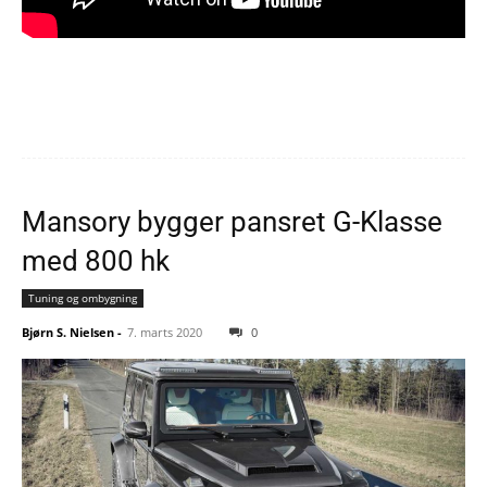
Mansory bygger pansret G-Klasse
med 800 hk
Tuning og ombygning
Bjørn S. Nielsen
-
7. marts 2020
0