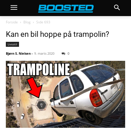
Forside
Blog
Side 693
Kan en bil hoppe på trampolin?
Livsstil
Bjørn S. Nielsen
-
9. marts 2020
0