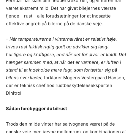
Februar har slået alle nedbørsrekorder, og vinteren har
været ekstremt mild. Det har givet bilejernes værste
fjende – rust – alle forudsætninger for at indsætte
effektive angreb på bilerne på de danske veje.
– Når temperaturerne i vinterhalvåret er relativt høje,
trives rust faktisk rigtig godt og udvikler sig langt
hurtigere og kraftigere, end når det for alvor er koldt. Det
hænger sammen med, at når det er varmere, er luften i
stand til at indeholde mere fugt, som fortætter sig på
bilens overflader,
forklarer Mogens Vestergaard Hansen,
der er teknisk chef hos rustbeskyttelseseksperten
Dinitrol.
Sådan forebygger du bilrust
Trods den milde vinter har saltvognene været på de
danske veje med jævne mellemrum, og kombinationen af