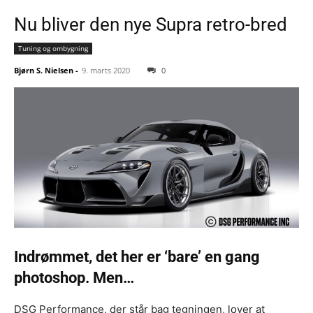
Nu bliver den nye Supra retro-bred
Tuning og ombygning
Bjørn S. Nielsen
-
9. marts 2020
0
Indrømmet, det her er ‘bare’ en gang
photoshop. Men…
DSG Performance, der står bag tegningen, lover at