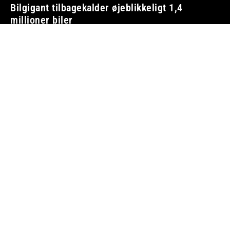
Bilgigant tilbagekalder øjeblikkeligt 1,4
millioner biler
BILBRANCHEN
9. august 2026
Vi tager ansvar
Boosted.dk er tilmeldt Pressenævnet og er dermed
omfattet af medieansvarsloven.
Besøg også:
Auto Show
Billig bilforsikring
Alle bilnyheder