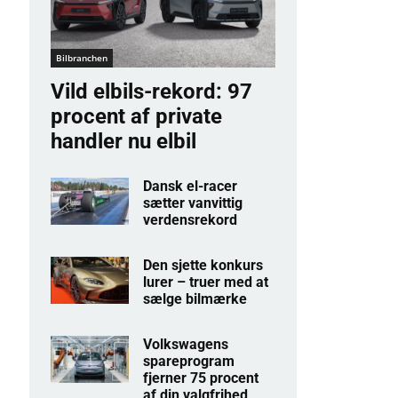
Bilbranchen
Vild elbils-rekord: 97
procent af private
handler nu elbil
Dansk el-racer
sætter vanvittig
verdensrekord
Den sjette konkurs
lurer – truer med at
sælge bilmærke
Volkswagens
spareprogram
fjerner 75 procent
af din valgfrihed