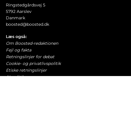
Ringstedgårdsvej 5
5792 Aarslev
Danmark
boosted@boosted.dk
Læs også:
Om Boosted-redaktionen
Fejl og fakta
Retningslinjer for debat
Cookie- og privatlivspolitik
Etiske retningslinjer
AI-politik
Har du læst?
Tilbage på arbejde – sådan sparer pendlere
2.000 kroner
BILØKONOMI
8. august 2026