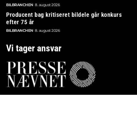
BILBRANCHEN
8. august 2026
Producent bag kritiseret bildele går konkurs
efter 75 år
BILBRANCHEN
8. august 2026
Vi tager ansvar
Boosted.dk er tilmeldt Pressenævnet og er dermed
omfattet af medieansvarsloven.
Besøg også:
Auto Show
Billig bilforsikring