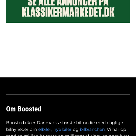
Om Boosted
Boosted.dk er Danmarks største bilmedie med daglige
bilnyheder om
elbiler
,
nye biler
og
bilbranchen
. Vi har op