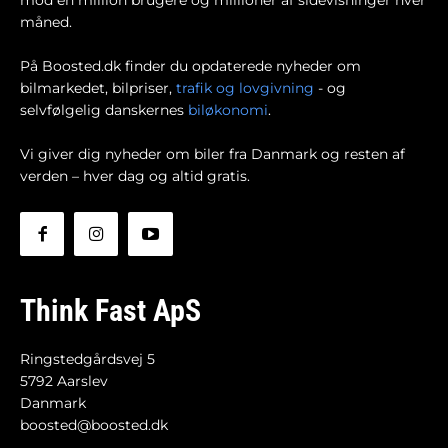
mod en million brugere og millioner af sidevisninger hver
måned.
På Boosted.dk finder du opdaterede nyheder om
bilmarkedet, bilpriser,
trafik og lovgivning
- og
selvfølgelig danskernes
biløkonomi
.
Vi giver dig nyheder om biler fra Danmark og resten af
verden – hver dag og altid gratis.
Think Fast ApS
Ringstedgårdsvej 5
5792 Aarslev
Danmark
boosted@boosted.dk