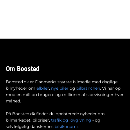
Om Boosted
Boosted.dk er Danmarks største bilmedie med daglige
bilnyheder om
elbiler
,
nye biler
og
bilbranchen
. Vi har op
mod en million brugere og millioner af sidevisninger hver
måned.
På Boosted.dk finder du opdaterede nyheder om
bilmarkedet, bilpriser,
trafik og lovgivning
- og
selvfølgelig danskernes
biløkonomi
.