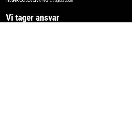
TRAFIK OG LOVGIVNING
7. august 2026
Vi tager ansvar
Boosted.dk er tilmeldt Pressenævnet og er dermed
omfattet af medieansvarsloven.
Besøg også:
Auto Show
Billig bilforsikring
Alle bilnyheder
© 2013-2026 Copyright - Boosted.dk - Think Fast ApS -
Ansvarshavende redaktør: Kasper Erling -
ke@boosted.dk