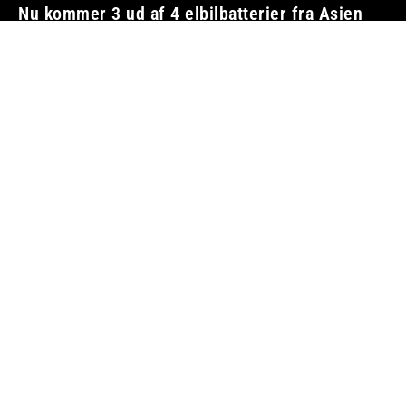
Nu kommer 3 ud af 4 elbilbatterier fra Asien
ELBILER OG OPLADNING
5. august 2026
Auto Show er den vildeste bilmesse for hele
familien
ANNONCE / INDEHOLDER AFFILIATE LINKS
5. august 2026
Droppede Danmark – elbilmærke taber 6,8
milliarder på 90 dage
BILBRANCHEN
5. august 2026
Vi tager ansvar
Boosted.dk er tilmeldt Pressenævnet og er dermed