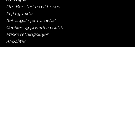
Om Boosted-redaktionen
Fejl og fakta
Retningslinjer for debat
Cookie- og privatlivspolitik
Etiske retningslinjer
AI-politik
Har du læst?
Mercedes indrømmer – store skærme har
kostet for mange fysiske knapper
BILBRANCHEN
6. august 2026
Lovede kun at sælge elbiler i 2030 – nu vil de
helst bygge benzinbiler
BILBRANCHEN
6. august 2026
Tysk bilmærke går konkurs for tredje gang på 3
år