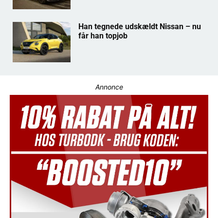
Han tegnede udskældt Nissan – nu
får han topjob
Annonce