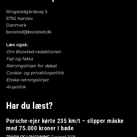
Ringstedgårdsvej 5
5792 Aarslev
Danmark
boosted@boosted.dk
Læs også:
Om Boosted-redaktionen
Fejl og fakta
Retningslinjer for debat
Cookie- og privatlivspolitik
Etiske retningslinjer
AI-politik
Har du læst?
Porsche-ejer kørte 235 km/t – slipper måske
med 75.000 kroner i bøde
TRAFIK OG LOVGIVNING
7. august 2026