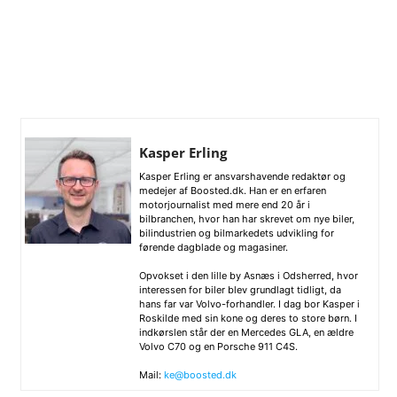
Kasper Erling
Kasper Erling er ansvarshavende redaktør og
medejer af Boosted.dk. Han er en erfaren
motorjournalist med mere end 20 år i
bilbranchen, hvor han har skrevet om nye biler,
bilindustrien og bilmarkedets udvikling for
førende dagblade og magasiner.
Opvokset i den lille by Asnæs i Odsherred, hvor
interessen for biler blev grundlagt tidligt, da
hans far var Volvo-forhandler. I dag bor Kasper i
Roskilde med sin kone og deres to store børn. I
indkørslen står der en Mercedes GLA, en ældre
Volvo C70 og en Porsche 911 C4S.
Mail:
ke@boosted.dk