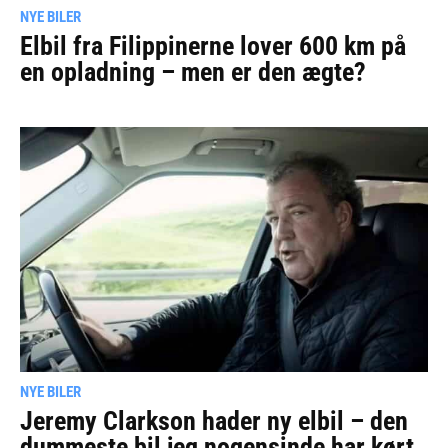
NYE BILER
Elbil fra Filippinerne lover 600 km på
en opladning – men er den ægte?
NYE BILER
Jeremy Clarkson hader ny elbil – den
dummeste bil jeg nogensinde har kørt