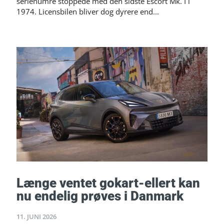
serienumre stoppede med den sidste Escort Mk. I i
1974. Licensbilen bliver dog dyrere end...
Længe ventet gokart-ellert kan
nu endelig prøves i Danmark
11. JUNI 2026