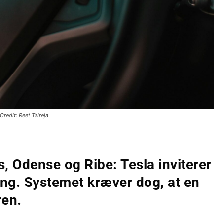
Credit: Reet Talreja
s, Odense og Ribe: Tesla inviterer
iving. Systemet kræver dog, at en
ren.