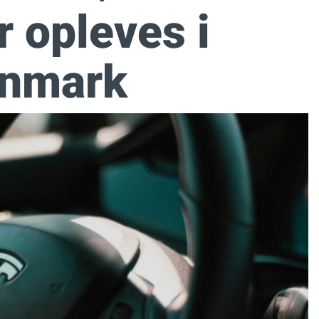
r opleves i
nmark