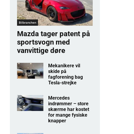
Bilbranchen
Mazda tager patent på
sportsvogn med
vanvittige døre
Mekanikere vil
skide på
fagforening bag
Tesla-strejke
Mercedes
indrømmer – store
skærme har kostet
for mange fysiske
knapper