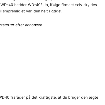
r WD-40 hedder WD-40? Jo, ifølge firmaet selv skyldes
l smøremidlet var ‘den helt rigtige’.
ortsætter efter annoncen
: WD40 fraråder på det kraftigste, at du bruger den ægte