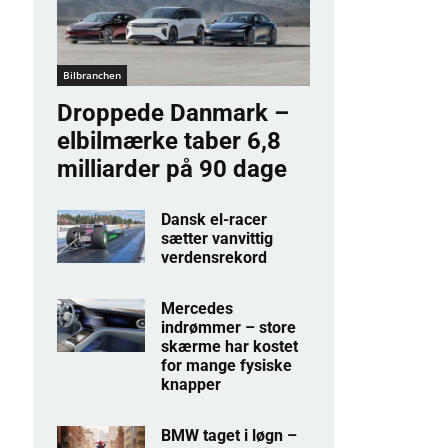
Bilbranchen
Droppede Danmark –
elbilmærke taber 6,8
milliarder på 90 dage
Dansk el-racer
sætter vanvittig
verdensrekord
Mercedes
indrømmer – store
skærme har kostet
for mange fysiske
knapper
BMW taget i løgn –