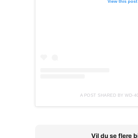
View this post
A POST SHARED BY WD-
Vil du se flere