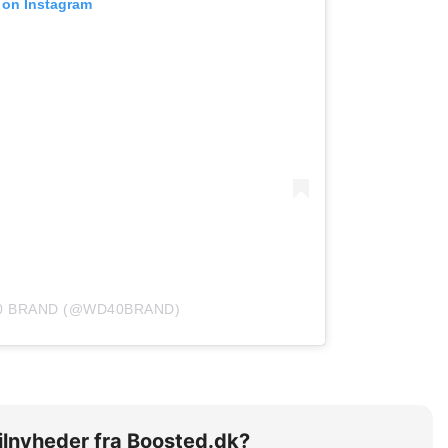
 on Instagram
40 BRAND (@WD40BRAND)
 bilnyheder fra Boosted.dk?