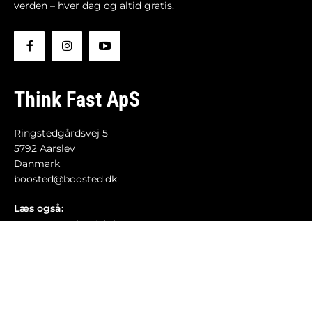
verden – hver dag og altid gratis.
Think Fast ApS
Ringstedgårdsvej 5
5792 Aarslev
Danmark
boosted@boosted.dk
Læs også:
Om Boosted-redaktionen
Fejl og fakta
Retningslinjer for debat
Cookie- og privatlivspolitik
Etiske retningslinjer
AI-politik