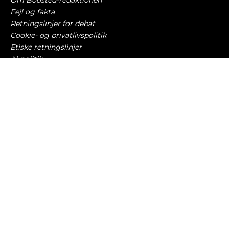
Om Boosted-redaktionen
Fejl og fakta
Retningslinjer for debat
Cookie- og privatlivspolitik
Etiske retningslinjer
AI-politik
Har du læst?
Porsche-ejer kørte 235 km/t – slipper måske
med 75.000 kroner i bøde
TRAFIK OG LOVGIVNING
7. august 2026
USA vil kopiere Kina – overvejer at forbyde
Teslas kendetegn
BILBRANCHEN
7. august 2026
20-årig mand til firmafest sigtet for at smadre
hele autoværnet
TRAFIK OG LOVGIVNING
7. august 2026