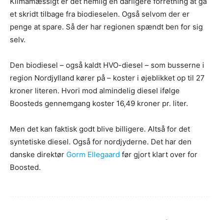
Klimamæssigt er det nemlig en dårligere forretning at gå
et skridt tilbage fra biodieselen. Også selvom der er
penge at spare. Så der har regionen spændt ben for sig
selv.
Den biodiesel – også kaldt HVO-diesel – som busserne i
region Nordjylland kører på – koster i øjeblikket op til 27
kroner literen. Hvori mod almindelig diesel ifølge
Boosteds gennemgang koster 16,49 kroner pr. liter.
Men det kan faktisk godt blive billigere. Altså for det
syntetiske diesel. Også for nordjyderne. Det har den
danske direktør
Gorm Ellegaard
før gjort klart over for
Boosted.