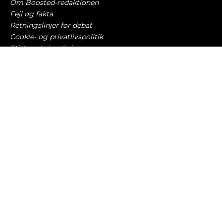
Om Boosted-redaktionen
Fejl og fakta
Retningslinjer for debat
Cookie- og privatlivspolitik
Etiske retningslinjer
AI-politik
Har du læst?
England vil tage kørekortet fra bilister over 70
år
TRAFIK OG LOVGIVNING
10. august 2026
Disse biler er farligst – for andre bilister
TRAFIK OG LOVGIVNING
10. august 2026
Subaru dropper hybridbiler for at satse på
Toyotas teknik
BILBRANCHEN
9. august 2026