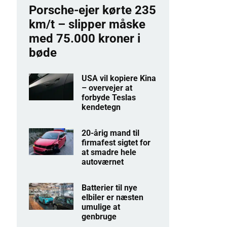
Porsche-ejer kørte 235
km/t – slipper måske
med 75.000 kroner i
bøde
USA vil kopiere Kina
– overvejer at
forbyde Teslas
kendetegn
20-årig mand til
firmafest sigtet for
at smadre hele
autoværnet
Batterier til nye
elbiler er næsten
umulige at
genbruge