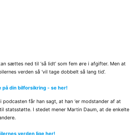
an sættes ned til ‘så lidt’ som fem øre i afgifter. Men at
bilernes verden så ‘vil tage dobbelt så lang tid’.
å din bilforsikring - se her!
 podcasten får han sagt, at han ‘er modstander af at
til statsstøtte. I stedet mener Martin Daum, at de enkelte
andere.
lernes verden lige her!