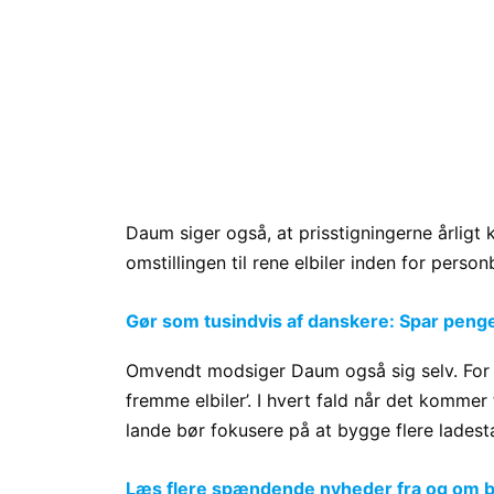
Daum siger også, at prisstigningerne årligt k
omstillingen til rene elbiler inden for person
Gør som tusindvis af danskere: Spar penge p
Omvendt modsiger Daum også sig selv. For i
fremme elbiler’. I hvert fald når det kommer 
lande bør fokusere på at bygge flere ladest
Læs flere spændende nyheder fra og om bi