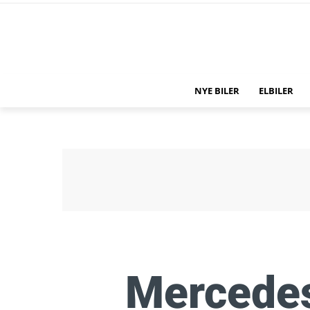
NYE BILER
ELBILER
Mercedes’