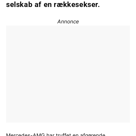
selskab af en rækkesekser.
Annonce
Mercedes-AMG har truffet en afgørende