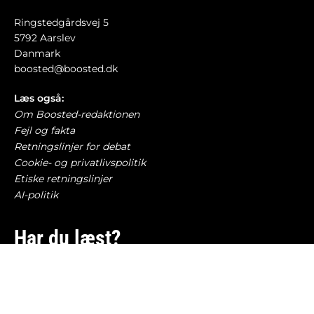
Ringstedgårdsvej 5
5792 Aarslev
Danmark
boosted@boosted.dk
Læs også:
Om Boosted-redaktionen
Fejl og fakta
Retningslinjer for debat
Cookie- og privatlivspolitik
Etiske retningslinjer
AI-politik
Har du læst?
Mercedes indrømmer – store skærme har
kostet for mange fysiske knapper
BILBRANCHEN
6. august 2026