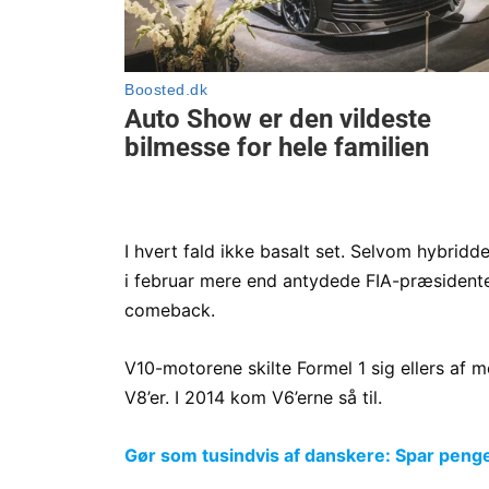
I hvert fald ikke basalt set. Selvom hybri
i februar mere end antydede FIA-præsiden
comeback.
V10-motorene skilte Formel 1 sig ellers af 
V8’er. I 2014 kom V6’erne så til.
Gør som tusindvis af danskere: Spar penge p