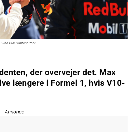
: Red Bull Content Pool
denten, der overvejer det. Max
live længere i Formel 1, hvis V10-
Annonce