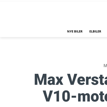
NYE BILER
ELBILER
M
Max Verst
V10-moto