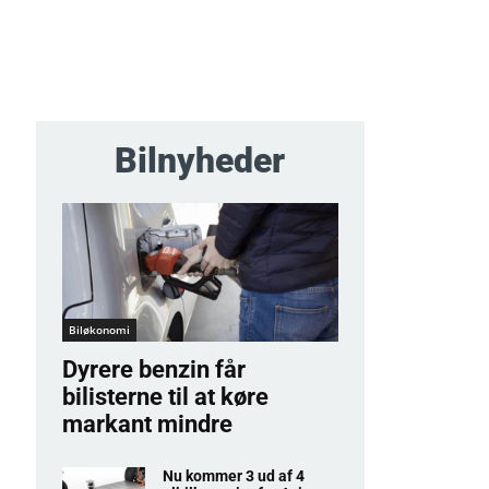
Bilnyheder
Biløkonomi
Dyrere benzin får
bilisterne til at køre
markant mindre
Nu kommer 3 ud af 4